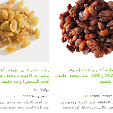
نة أحمر بالجملة | متوفر
زبيب أصفر عالي الجودة بالجم
بتصاميم OEM وODM | عنب مجفف طبيعي
بمضادات الأكسدة، مجفف طبي
الخفيفة
أشعة الشمس | وجبة خفيفة ص
موك:
5
ton
:
2099-2299
US $
السعر لوحدة:
2099-2299
US $
السلطانة الأحمر الممتاز، وهو نوع من
زبيب أصفر بالجملة، عنب مجفف بدون 
ف، مثالي للخبز والتناول كوجبة خفيفة
بمضادات الأكسدة، وجبة خفيفة صحية م
تك.
تحت أشعة الشمس للبيع