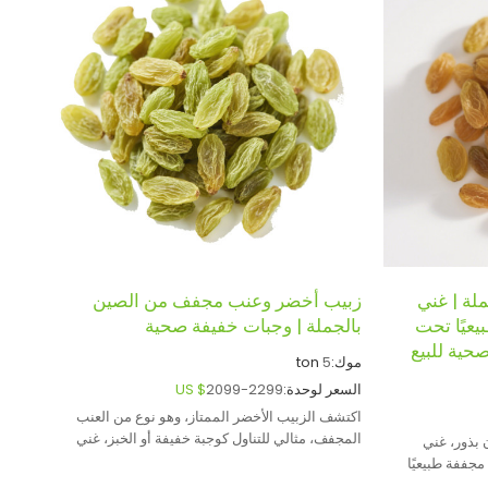
لة | غني
زبيب أخضر وعنب مجفف من الصين
عيًا تحت
بالجملة | وجبات خفيفة صحية
حية للبيع
موك:
5
ton
السعر لوحدة:
2099-2299
US $
اكتشف الزبيب الأخضر الممتاز، وهو نوع من العنب
المجفف، مثالي للتناول كوجبة خفيفة أو الخبز، غني
بذور، غني
بالعناصر الغذائية.
جففة طبيعيًا