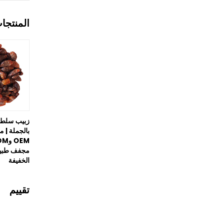
المنتجا
زبيب سلطا
بالجملة | م
مجفف طبيع
الخفيفة
تقييم