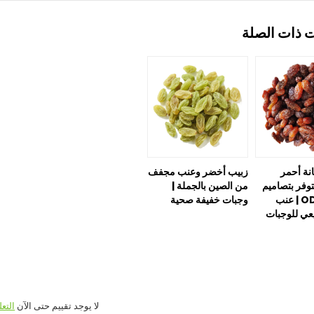
ت ذات الصلة
نة أحمر
زبيب أخضر وعنب مجفف
توفر بتصاميم
من الصين بالجملة |
OEM وODM | عنب
وجبات خفيفة صحية
ي للوجبات
لا يوجد تقييم حتى الآن
التعل