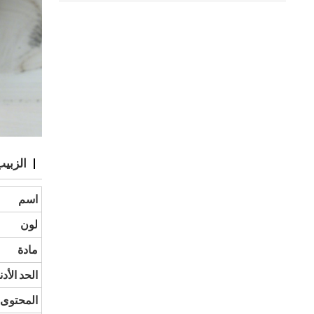
الزبي
اسم
لون
مادة
الحد الأد
المحتوى 