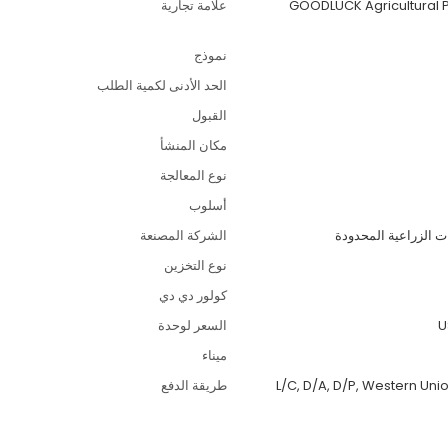
GOODLUCK Agricultural 
علامة تجارية
نموذج
الحد الأدنى لكمية الطلب
القبول
مكان المنشأ
نوع المعالجة
أسلوب
 الزراعية المحدودة
الشركة المصنعة
نوع التخزين
كولور دي دي
U
السعر لوحدة
ميناء
L/C, D/A, D/P, Western Uni
طريقة الدفع