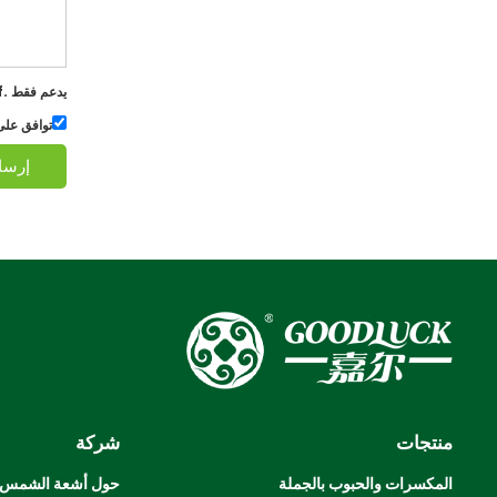
يدعم فقط .rar / .zip / .jpg / .png / .gif / .doc / .xls / .pdf ، بحد أقصى 20 ميجا
توافق على
إرسا
منتجات
شركة
المكسرات والحبوب بالجملة
حول أشعة الشمس