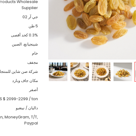
Products Wholesale
Supplier
جي آر 02
5 طن
0.3% كحد أقصى
شينجيانغ، الصين
خام
مجفف
شركة صن شاين للمنتجات
مكان جاف وبارد
أصفر
S $ 2099-2299
/
ton
داليان / نينغبو
on, MoneyGram, T/T,
Paypal