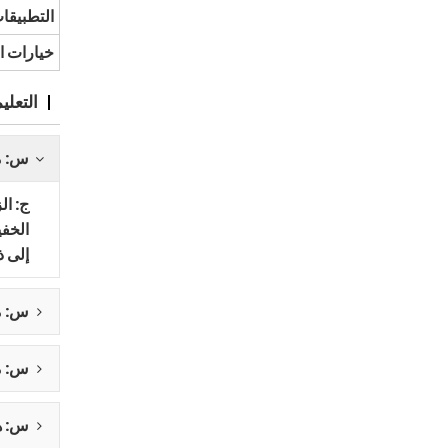
التطبيقا
خيارات ال
التعلي
س: ما
ج: ال
الخفي
إلى ذ
س: ما
س: ما
س: ه