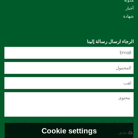
مدونة
أخبار
شهادة
الرجاء ارسال رسالة إلينا
يدعم فقط .rar / .zip / .jpg / .png / .gif / .doc / .xls / .pdf ، بحد أقصى 20
ميجا
Cookie settings
ملحق