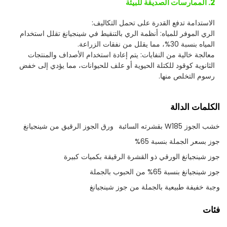
2. الممارسات الصديقة للبيئة
الاستدامة تدفع القدرة على تحمل التكاليف:
الري الموفر للمياه: أنظمة الري بالتنقيط في شينجيانغ تقلل استخدام
المياه بنسبة 30%، مما يقلل من نفقات الزراعة.
معالجة خالية من النفايات: يتم إعادة استخدام الأصداف والمنتجات
الثانوية كوقود للكتلة الحيوية أو علف للحيوانات، مما يؤدي إلى خفض
رسوم التخلص منها.
الكلمات الدالة
خشب الجوز W185 بقشرته السائبة
ورق الجوز الرقيق من شينجيانغ
جوز بسعر الجملة بنسبة 65%
جوز شينجيانغ الورقي ذو القشرة الرقيقة بكميات كبيرة
جوز شينجيانغ بنسبة 65% من الحبوب بالجملة
وجبة خفيفة طبيعية بالجملة من جوز شينجيانغ
فئات