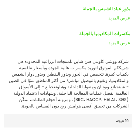
بذور عباد الشمس بالجملة
عرض المزيد
مكسرات المكاديميا بالجملة
عرض المزيد
شركة ووشي كاونتي صن شاين للمنتجات الزراعية المحدودة هي
شريككم الموثوق لتوريد مكسرات عالية الجودة وبأسعار تنافسية
بكميات كبيرة. نتخصص في الجوز وبذور اليقطين وبذور دوار الشمس
والمكاديميا، ونقوم بالتوصيل مباشرةً من أكثر المناطق نموًا في الصين
- شينجيانغ ويوننان ومنغوليا الداخلية وهيلونغجيانغ - إلى الأسواق
العالمية. بفضل عمليات المعالجة الداخلية، وشهادات الاعتماد الدولية
(BRC، HACCP، HALAL، SGS)، ومرونة أحجام الطلبات، نمكّن
الشركات من تحقيق أقصى هوامش ربح دون المساس بالجودة.
19 نتيجة