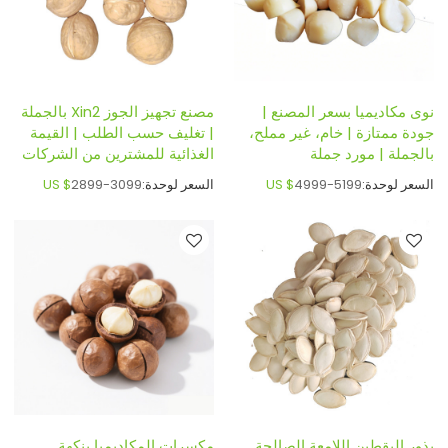
نوى مكاديميا بسعر المصنع |
مصنع تجهيز الجوز Xin2 بالجملة
جودة ممتازة | خام، غير مملح،
| تغليف حسب الطلب | القيمة
بالجملة | مورد جملة
الغذائية للمشترين من الشركات
السعر لوحدة:
4999-5199
US $
السعر لوحدة:
2899-3099
US $
بذور اليقطين اللامعة الصالحة
مكسرات المكاديميا بنكهة