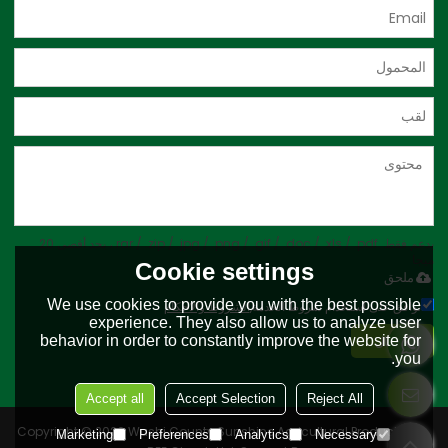
يدعم فقط .rar / .zip / .jpg / .png / .gif / .doc / .xls / .pdf ، بحد أقصى 20
ميجا
Cookie settings
ملحق
We use cookies to provide you with the best possible
توافق على استخدام شروط الخدمة,
الشروط والاحكام
experience. They also allow us to analyze user
إرسال
behavior in order to constantly improve the website for
you.
Accept all
Accept Selection
Reject All
Copyright © 2026
Wushi County Sunshine Agricultural Products Co.,
Marketing
Preferences
Analytics
Necessary