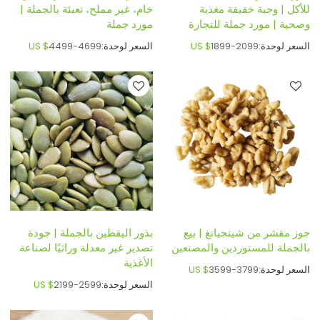
للأكل | وجبة خفيفة مغذية
خام، غير مملح، تعبئة بالجملة |
وصحية | مورد جملة للتجارة
مورد جملة
السعر لوحدة:
1899-2099
US $
السعر لوحدة:
4499-4699
US $
جوز مقشر من شينجيانغ | بيع
بذور اليقطين بالجملة | جودة
بالجملة للمستوردين والمصنعين
تصدير غير معدلة وراثيًا لصناعة
الأغذية
السعر لوحدة:
3599-3799
US $
السعر لوحدة:
2199-2599
US $