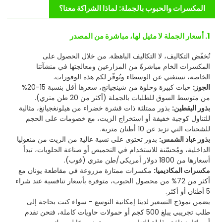
المكسرات والحبوب بالجملة: لماذا الشراكة معنا؟
1. أسعار الجملة لا مثيل لها، مباشرة من المصدر
نُخفّض التكاليف، لا التكاليف الباهظة. من خلال الحصول على
المكسرات الخام مباشرةً من المزارعين ومعالجتها في منشآتنا
الخاصة، نستغني عن الوسطاء ونُوفّر لكم هذه الوفورات.
الجوز:
حبات كبيرة وحلوة من شينجيانج، سعرها أقل بنسبة 15-20%
من متوسط السوق للطلبات بالجملة (أكثر من 20 طن متري).
بذور اليقطين:
بذور ممتلئة ذات قشرة خضراء من هيلونغجيانغ، مثالية
للتناول كوجبة خفيفة أو استخراج الزيت، مع خصومات على الحجم
للشحنات التي تزيد عن 10 أطنان مترية.
بذور عباد الشمس:
بذور تحتوي على نسبة عالية من الزيت من منغوليا
الداخلية، ومُحسّنة للاستخدام في التحميص أو صناعة الحلويات، تبدأ
أسعارها من 1800 دولار أمريكي/طن متري (فوب).
مكسرات المكاديميا:
مكسرات ممتازة مزروعة في مقاطعة يونان مع
أكثر من 72% من محصول الحبوب، متوفرة بأسعار تنافسية عند شراء
5 أطنان أو أكثر.
يضمن نموذج التسعير لدينا إمكانية التوسع - سواء كنت بحاجة إلى
طلب تجريبي يبلغ 500 كجم أو حمولات حاويات كاملة، فنحن نقدم