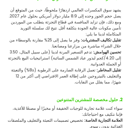
يشهد سوق المكسرات العالمي ازدهارًا ملحوظًا، حيث من المتوقع أن
يصل حجم الجوز وحده إلى 8.9 مليار دولار أمريكي بحلول عام 2027.
ومع ذلك، فإن تزايد المنافسة في قطاع التجزئة يتطلب من الموردين
تأمين مكونات عالية الجودة بتكلفة أقل. تتيح لك سلسلة التوريد
المتكاملة لدينا ما يلي:
تقليل تكاليف المشتريات:
وفر ما يصل إلى 25% مقارنة بالوسطاء من
خلال الشراء مباشرة من مزارعنا ومصانعنا.
تحسين الهوامش:
تدعم التسعير المرنة لدينا (على سبيل المثال، 3.50
إلى 4.20/كجم لبذور عباد الشمس السائبة) استراتيجيات البيع بالتجزئة
أو الجملة العدوانية.
تقليل المخاطر:
تعمل الرقابة الصارمة على الرطوبة (≤8%) والتعبئة
والتغليف بالنيتروجين على إطالة العمر الافتراضي إلى أكثر من 12
شهرًا، مما يقلل من النفايات.
2. حلول مخصصة للمشترين المتنوعين
سواء كنت علامة تجارية للوجبات الخفيفة أو مخبزًا أو مصنعًا للأغذية،
فإننا نتكيف مع احتياجاتك:
العلامة التجارية الخاصة:
تخصيص تصميمات التعبئة والتغليف والملصقات
الغذائية بدون رسوم.