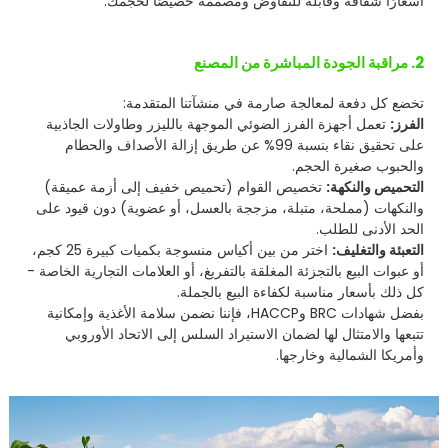
أسعارًا شفافة وقابلة للتفاوض ومصممة خصيصًا لحجمك.
2. مراقبة الجودة المباشرة من المصنع
تخضع كل دفعة لمعالجة صارمة في منشآتنا المتقدمة:
الفرز:
تعمل أجهزة الفرز الضوئي الموجهة بالليزر وطاولات الجاذبية
على تحقيق نقاء بنسبة 99% عن طريق إزالة الأصداف والحطام
والحبوب صغيرة الحجم.
التحميص والنكهة:
تخصيص القوام (تحميص خفيف إلى أزمة عميقة)
والنكهات (مملحة، متبلة، مزججة بالعسل، أو عضوية) دون قيود على
الحد الأدنى للطلب.
التعبئة والتغليف:
اختر من بين أكياس منسوجة بكميات كبيرة 25 كجم،
أو عبوات البيع بالتجزئة المغلقة بالتفريغ، أو العلامات التجارية الخاصة -
كل ذلك بأسعار مناسبة لكفاءة البيع بالجملة.
بفضل شهادات BRC وHACCP، فإننا نضمن سلامة الأغذية وإمكانية
تتبعها والامتثال لها لضمان الاستيراد السلس إلى الاتحاد الأوروبي
وأمريكا الشمالية وخارجها.