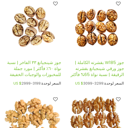
جوز W185 بقشرته الكاملة |
جوز شينجيانغ ٣٣ الفاخر | نسبة
جوز ورقي شينجيانغ بقشرته
نواة ٦٠٪ فأكثر | مورد جملة
الرقيقة | نسبة نواة 65% فأكثر
للمخبوزات والوجبات الخفيفة
السعر لوحدة:
3099-3299
US $
السعر لوحدة:
2999-3199
US $