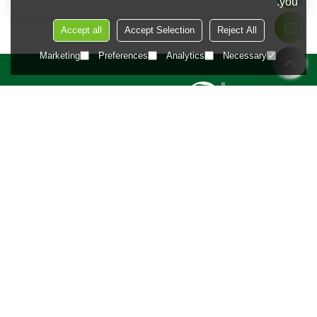
you.
Accept all
Accept Selection
Reject All
Marketing
Preferences
Analytics
Necessary
منتجات
المكسرات والحبوب بالجملة
فواكه مجففة بالجملة
التوابل والبهارات بالجملة
فاصوليا بالجملة
خضراوات مجففة بالجملة
شركة
حول أشعة الشمس
قدرات التصنيع