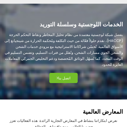
الخدمات اللوجستية وسلسلة التوريد
بفضل شبكة لوجستية معتمدة من نظام تحليل المخاطر ونقاط التحكم الحرجة
(HACCP)، نقدم حلولاً فعّالة من حيث التكلفة ومُحكمة الحرارة من شينجيانغ إلى
الأسواق العالمية. تُحسّن شراكاتنا الاستراتيجية مع مزودي خدمات الشحن
والشحن الجوي مسارات الشحن، وتُقلل من فترات التسليم، وتضمن التسليم في
الوقت المحدد. كما تُسهّل الوثائق المُخصصة ودعم التخليص الجمركي المعاملات
العابرة للحدود.
اتصل بنا
المعارض العالمية
نعرض ابتكاراتنا بنشاط في المعارض التجارية الرائدة. هذه الفعاليات تعزز
حضورنا العالمي ومصداقيتنا في القطاع.