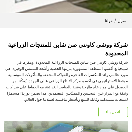
منزل
/
حولنا
شركة ووشي كاونتي صن شاين للمنتجات الزراعية
المحدودة
شركة ووشي كاونتي صن شاين للمنتجات الزراعية المحدودة، ومقرها في
شينجيانغ أكسو، المنطقة المشهورة بتربتها الخصبة وأشعة الشمس الوفيرة، هي
مورد عالمي رائد للمكسرات الفاخرة والفواكه المجففة والمأكولات الموسمية.
موقعنا الاستراتيجي في أكسو، مركز الإنتاج الزراعي عالي الجودة، يُمكّننا من
الحصول على مواد خام طازجة وغنية بالعناصر الغذائية، مع الحفاظ على شراكات
وثيقة مع المزارعين المحليين والمصنّعين المعتمدين. هذا يضمن توريدًا مستمرًا
لمنتجات مستدامة وقابلة للتتبع وبأسعار تنافسية لعملائنا حول العالم.
اتصل بنا