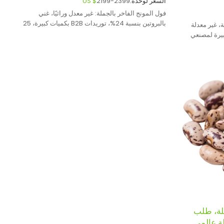
السعر لوحدة:
2199-2399
US $
فول المونج الفاخر بالجملة: غير معدل وراثيًا، غني
بالبروتين بنسبة 24%، توريدات B2B بكميات كبيرة، 25
، غير معدلة
كجم، لتصنيع الأغذية العالمية
كبيرة لمصنعي
ملة، طلب
ة عالمي