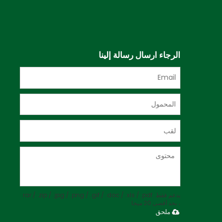
الرجاء ارسال رسالة إلينا
يدعم فقط .rar / .zip / .jpg / .png / .gif / .doc / .xls / .pdf
، بحد أقصى 20 ميجا
ملحق