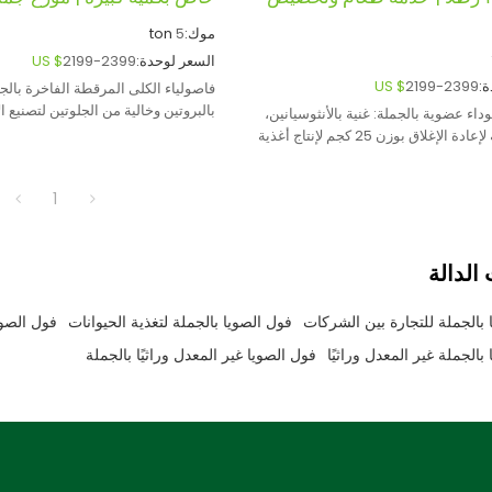
موك:
5
ton
السعر لوحدة:
2199-2399
US $
:
2199-2399
US $
فاصولياء الكلى المرقطة الفاخرة بالجم
بالبروتين وخالية من الجلوتين لتصنيع ا
اء عضوية بالجملة: غنية بالأنثوسيانين،
كبيرة وتقديم الطعام.
أكياس قابلة لإعادة الإغلاق بوزن 25 كجم لإنتاج أغذية
ين عالميين.
1
الدالة
 بالجملة للتجارة بين الشركات
فول الصويا بالجملة لتغذية الحيوانات
فول الصويا
بالجملة غير المعدل وراثيًا
فول الصويا غير المعدل وراثيًا بالجملة