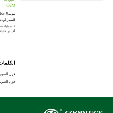
OEM
موك:
5
ton
السعر لوحدة
فاصولياء سود
نباتية وموزع
الكلمات 
فول الصويا
فول الصويا 