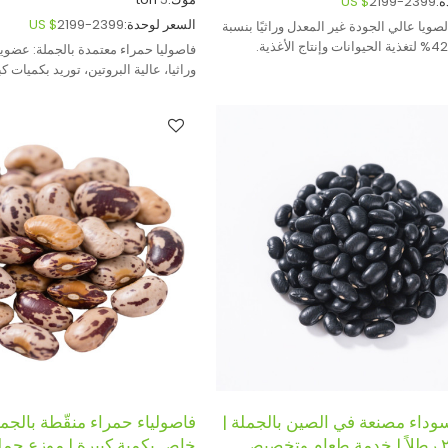
:
2199-2399
US $
السعر لوحدة:
2199-2399
US $
صويا عالي الجودة غير المعدل وراثيًا بنسبة
فاصوليا حمراء معتمدة بالجملة: عضوية
وراثيا، عالية البروتين، توريد بكميات 
الأغذية والمصدرين العالميين.
وداء مصنعة في الصين بالجملة |
فاصولياء حمراء منقّطة بالج
عبوات ٢٠ رطلاً | خدمة طعام وتخصيص
خاص بكمية كبيرة | موزع جمل