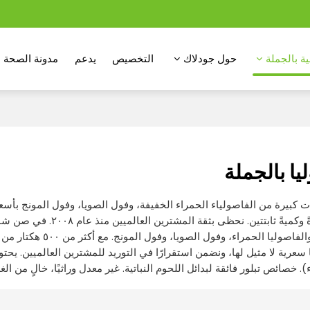
ة بالجملة
حول جودلاك
التخصيص
يدعم
مدونة الصحة
يا بالجملة
ت كبيرة من الفاصولياء الحمراء الخفيفة، وفول الصويا، وفول المونج بأس
دوليًا جودةً وكميةً ثابت
صائص تبلور فائقة لبدائل اللحوم النباتية. غير معدل وراثيًا، خالٍ من الغلوتين، غني بالحديد (٨.٢ ملغ/١٠٠ غر