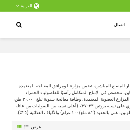
العربية
اتصال
عار المصنع المباشرة. تضمن مزارعنا ومرافق المعالجة المعتمدة
تين. نحظى بثقة المشترين العالميين منذ عام ٢٠٠٨. في صن شاين، نتخصص في الإنتاج المتكامل رأسيًا للفاصولياء الحمراء
الخفيفة، والفاصوليا الحمراء، وفول الصويا، وفول المونج. مع أكثر من ٥٠٠ هكتار من المزارع العضوية المعتمدة، وطاقة معالجة سنوية تبلغ ٢٠,٠٠٠ طن،
نقدم مزايا سعرية لا مثيل لها، ونضمن استقرارًا في التوريد للمشترين العالميين. يحتوي على نسبة بروتين ٢٣-٢٧٪ (أعلى نسبة بين البقوليات من عائلة
ام) والألياف الغذائية (٢٥٪).
عرض