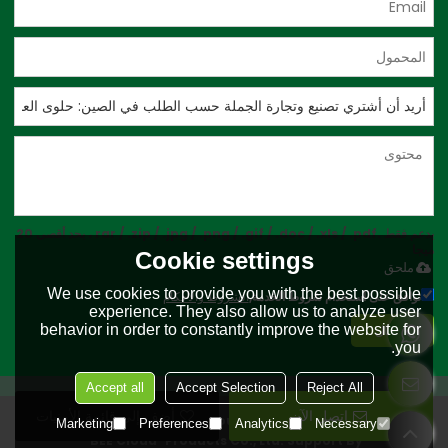
يدعم فقط .rar / .zip / .jpg / .png / .gif / .doc / .xls / .pdf ، بحد أقصى 20
ميجا
Cookie settings
ملحق
We use cookies to provide you with the best possible
توافق على استخدام شروط الخدمة,
الشروط والاحكام
experience. They also allow us to analyze user
behavior in order to constantly improve the website for
إرسال
you.
Accept all
Accept Selection
Reject All
اتصل الآن
أضف إلى قائمة الأمنيات
Copyright © 2026
Wushi County Sunshine Agricultural
Marketing
Preferences
Analytics
Necessary
BEE Cloud
Products Co., Ltd.
Support By