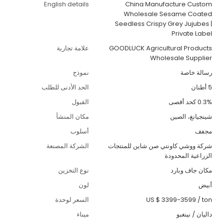
English details
China Manufacture Custom
Wholesale Sesame Coated
Seedless Crispy Grey Jujubes |
Private Label
GOODLUCK Agricultural Products
علامة تجارية
Wholesale Supplier
رسالة خاصة
نموذج
5 أطنان
الحد الأدنى للطلب
0.3% كحد أقصى
القبول
شينجيانغ، الصين
مكان المنشأ
مجفف
أسلوب
شركة ووشي كاونتي صن شاين للمنتجات
الشركة المصنعة
الزراعية المحدودة
مكان جاف وبارد
نوع التخزين
أبيض
لون
ton
/
US $ 3399-3599
السعر لوحدة
داليان / نينغبو
ميناء