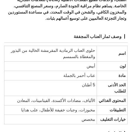
الخاصة. يساهم نظام مراقبة الجودة الصارم، وسعر المصنع التنافسي،
والمخزون الكافي، والشحن في الوقت المحدد، في مساعدة المستوردين
وتجار التجزئة العالميين على توسيع أعمالهم بثبات.
وصف ثمار العناب المجففة
حلوى العناب الرمادية المقرمشة الخالية من البذور
اسم
والمغطاة بالسمسم
لون
أبيض
مادة
عناب أحمر بالجملة
الحد الأدنى
5 أطنان
للطلب
المحتوى الغذائي
الألياف، مضادات الأكسدة، الفيتامينات، المعادن
التطبيقات
مخبوزات، وجبات خفيفة للأطفال، علب هدايا
خيارات التغليف
مخصص