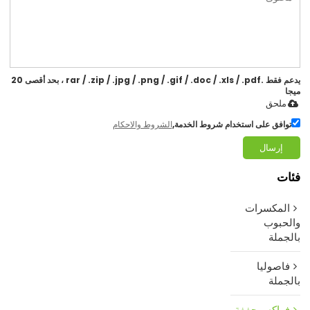
يدعم فقط .rar / .zip / .jpg / .png / .gif / .doc / .xls / .pdf ، بحد أقصى 20
ميجا
ملحق
توافق على استخدام شروط الخدمة,
الشروط والاحكام
إرسال
فئات
المكسرات
والحبوب
بالجملة
فاصوليا
بالجملة
فواكه مجففة