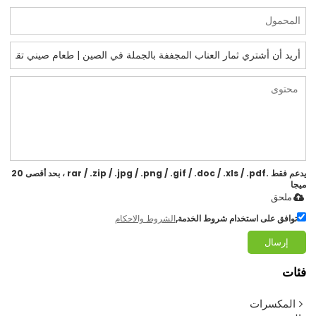
يدعم فقط .rar / .zip / .jpg / .png / .gif / .doc / .xls / .pdf ، بحد أقصى 20
ميجا
ملحق
توافق على استخدام شروط الخدمة,
الشروط والاحكام
إرسال
فئات
المكسرات