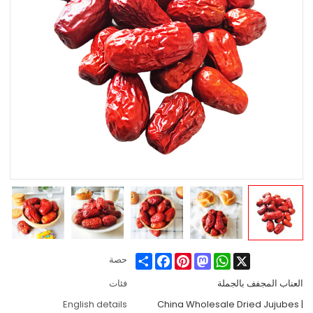
Share
Facebook
Pinterest
Mastodon
WhatsApp
X
حصة
العناب المجفف بالجملة
فئات
English details
China Wholesale Dried Jujubes |