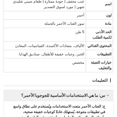
عنب مجفف | جودة ممتازة | طعام صيني تقليدي
اسم
شهي | مورد لسوق التصدير
لون
أحمر
مادة
تمور العناب الأحمر بالجملة
الحد الأدنى
5 طن
لكمية الطلب
المحتوى الغذائي
الألياف، مضادات الأكسدة، الفيتامينات، المعادن
التطبيقات
الخبز، وجبات خفيفة للأطفال، صناديق الهدايا
خيارات التعبئة
مخصص
والتغليف
التعليمات
س: ما هي الاستخدامات الأساسية للجوجوبا الأحمر؟
ج: العناب الأحمر متعدد الاستخدامات ويُستخدم على نطاق واسع
في تطبيقات متنوعة. يُستهلك عادةً كوجبات خفيفة صحية،