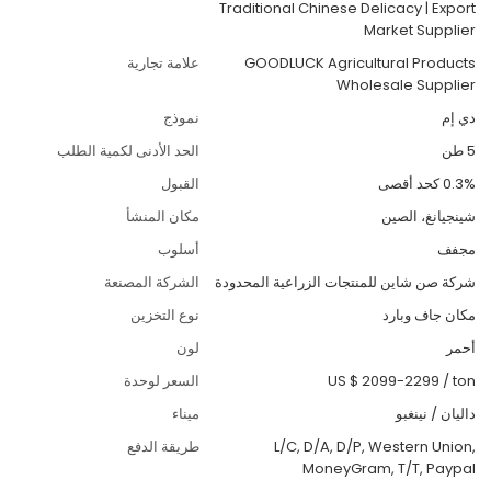
Traditional Chinese Delicacy | Export
Market Supplier
GOODLUCK Agricultural Products
علامة تجارية
Wholesale Supplier
دي إم
نموذج
5 طن
الحد الأدنى لكمية الطلب
0.3% كحد أقصى
القبول
شينجيانغ، الصين
مكان المنشأ
مجفف
أسلوب
شركة صن شاين للمنتجات الزراعية المحدودة
الشركة المصنعة
مكان جاف وبارد
نوع التخزين
أحمر
لون
ton
/
US $ 2099-2299
السعر لوحدة
داليان / نينغبو
ميناء
L/C, D/A, D/P, Western Union,
طريقة الدفع
MoneyGram, T/T, Paypal