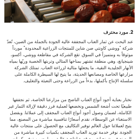
2. مورد محترف
عند البحث عن ثمار العناب المجففة عالية الجودة بالجملة من الصين، تُعدّ
شركة "ووشي كاونتي صن شاين للمنتجات الزراعية المحدودة" مورداً
موثوقاً به ومتميزاً في السوق. تقع الشركة في مقاطعة ووشي، أكسو،
شينجيانغ، وهي منطقة تشتهر بمناخها المثالي وتربتها الخصبة وريّها بمياه
الأنهار الجليدية النقية، ما يجعلها مثالية لزراعة العناب. تمتلك الشركة
مزارعها الخاصة ومصانعها الحديثة، ما يتيح لها السيطرة الكاملة على
سلسلة الإنتاج بأكملها، بدءاً من الزراعة وحتى التعبئة والتغليف.
نختار بعناية أجود أنواع العناب الناضج من مزارعنا الخاصة، ثم نجففها
طبيعيًا تحت أشعة الشمس ونخضعها لعملية فرز دقيقة لإزالة الثمار غير
الكاملة، لضمان وصول أجود أنواع العناب المجفف إلى عملائنا. وبفضل
الاستغناء عن الوسطاء، نقدم أسعارًا تنافسية مباشرة من المصنع، مما
يتيح لعملائنا حول العالم توفير التكاليف مع الحصول على منتجات عالية
الجودة. نوفر خدمة توريد العناب المجفف بكميات كبيرة مباشرة من
المصنع في شينجيانغ، مع قدرة إنتاجية عالية، مما يضمن توفير كميات