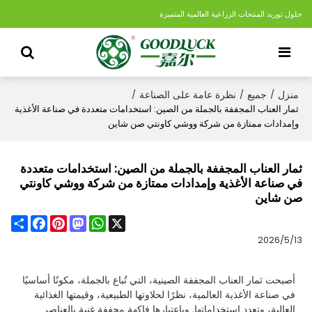
حلول توريد المنتجات الزراعية العالمية المتميزة
منزل
جميع
نظرة عامة على الصناعة
/
/
/
ثمار العناب المجففة بالجملة من الصين: استخدامات متعددة في صناعة الأغذية
وإمدادات ممتازة من شركة ووشي كاونتي صن شاين
ثمار العناب المجففة بالجملة من الصين: استخدامات متعددة
في صناعة الأغذية وإمدادات ممتازة من شركة ووشي كاونتي
صن شاين
Share
Facebook
Pinterest
Mastodon
WhatsApp
X
2026/5/13
أصبحت ثمار العناب المجففة الصينية، التي تُباع بالجملة، مكونًا أساسيًا
في صناعة الأغذية العالمية، نظرًا لحلاوتها الطبيعية، وقيمتها الغذائية
العالية، وتعدد استخداماتها. وباعتبارها فاكهة مجففة غنية بالعناصر