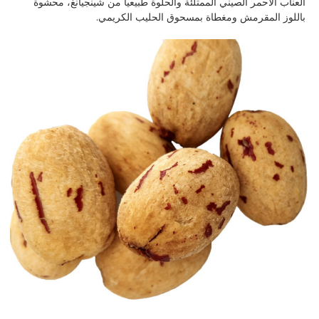
العناب الأحمر الصيني الممتلئة والحلوة طبيعياً من شينجيانغ، محشوة
باللوز المقرمش ومغطاة بمسحوق الحليب الكريمي.