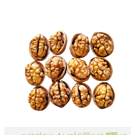
جوز W185 بقشرته الكاملة | جوز ورقي شينجيانغ بقشرته