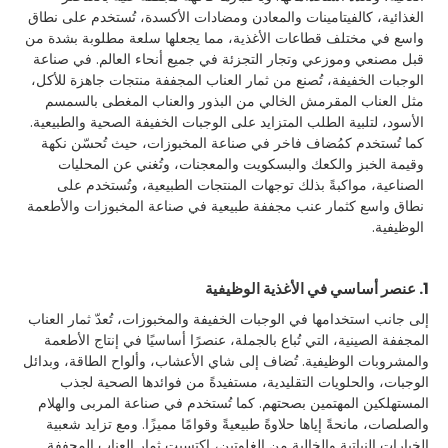
الغذائية، كالفيتامينات والمعادن ومضادات الأكسدة، تُستخدم على نطاق
واسع في مختلف قطاعات الأغذية، مما يجعلها سلعة مطلوبة بشدة من
قبل مصنعي وموزعي وتجار التجزئة في جميع أنحاء العالم. في صناعة
الوجبات الخفيفة، تُصنع من ثمار العناب المجففة منتجات جاهزة للأكل،
مثل العناب المقرمش الخالي من البذور والعناب المغطى بالسمسم
الأسود، لتلبية الطلب المتزايد على الوجبات الخفيفة الصحية والطبيعية.
كما تُستخدم كمُضاف فاخر في صناعة المخبوزات، حيث تُحسّن نكهة
وقيمة الخبز والكعك والبسكويت والمعجنات، وتُغني عن المحليات
الصناعية، مواكبةً بذلك توجهات المنتجات الطبيعية، وتُستخدم على
نطاق واسع كثمار عنب مجففة طبيعية في صناعة المخبوزات والأطعمة
الوظيفية.
1. عنصر أساسي في الأغذية الوظيفية
إلى جانب استخدامها في الوجبات الخفيفة والمخبوزات، تُعدّ ثمار العناب
المجففة الصينية، التي تُباع بالجملة، عنصرًا أساسيًا في إنتاج الأطعمة
والمشروبات الوظيفية. تُضاف إلى شاي الأعشاب، وألواح الطاقة، وبدائل
الوجبات، والحلويات التقليدية، مستفيدةً من فوائدها الصحية لجذب
المستهلكين المهتمين بصحتهم. كما تُستخدم في صناعة المربى والهلام
والصلصات، مانحةً إياها حلاوةً طبيعيةً وقوامًا مميزًا. ومع تزايد شعبية
الخيارات النباتية والخالية من الغلوتين، اكتسبت ثمار العناب المجففة