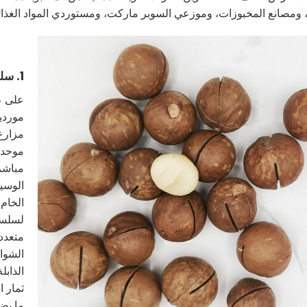
 ومصانع المخبوزات، وموزعي السوبر ماركت، ومستوردي المواد الغذائي
1. سلسلة صناعية مغلقة الحلقة بالكامل
على ع
موردي
مزارع 
موحدة.
مباشر
الوسيط
الخام.
لسلسلة
متعدد 
الشوا
الذابل
ثمار ا
ما يض