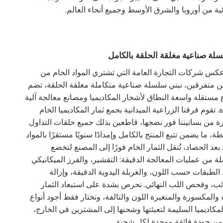
ة من أوروبا والشرق الأوسط وجميع أنحاء العالم.
كس شركات التجارة العامة التي تشتري المواد الخام من
ن متفرقين، نبني سلسلة صناعية متكاملة مغلقة الحلقة، تضم
مستقلة واسعة النطاق لأشجار المكاديميا ومصانع معالجة آلية
 تقوم فرقنا الزراعية الميدانية بجمع ثمار المكاديميا الخام
ة من بساتيننا فور نضجها، قاطعين بذلك جميع حلقات التداول
ة، ما يضمن تتبع المنتج بالكامل وإمدادًا سنويًا مستقرًا بالمواد
 بعد الحصاد، تُنقل الثمار الخام فورًا إلى المصنع لتخضع
 من عمليات المعالجة الدقيقة: التقشير، والفرز الميكانيكي
الطبقات حسب اللون، والغربلة اليدوية الدقيقة، وإزالة
ئب، وفحص اللب النهائي. نحرص بشدة على استبعاد الثمار
ة والمكسورة والمتغيرة اللون والتالفة، ونختار فقط أجود أنواع
لمكاديميا السليمة لتعبئتها وشحنها إلى المشترين في الخارج،
من جودة فائقة موحدة لكل شحنة.