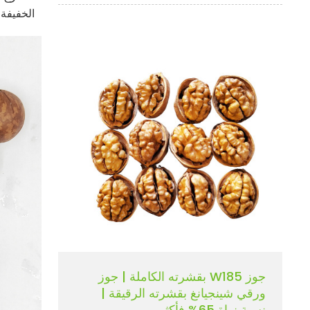
الخفيفة،
جوز W185 بقشرته الكاملة | جوز
ورقي شينجيانغ بقشرته الرقيقة |
نسبة نواة 65% فأكثر