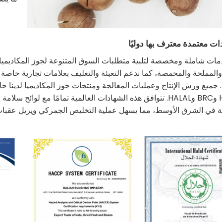
ات شاملة ومخصصة لتلبية متطلبات السوق المتنوعة لجوز المكاديميا 
والمملحة والمحمصة، كما ندعم التعبئة والتغليف بعلامات تجارية خا
ميع ورش الإنتاج وعمليات المعالجة ومنتجات جوز المكاديميا لدينا حا
HACCP وBRC وHALAL. تتوافق هذه الشهادات العالمية تمامًا مع لوا
ة في الشرق الأوسط، مما يسهل عملية التخليص الجمركي ويزيل عقبات ا