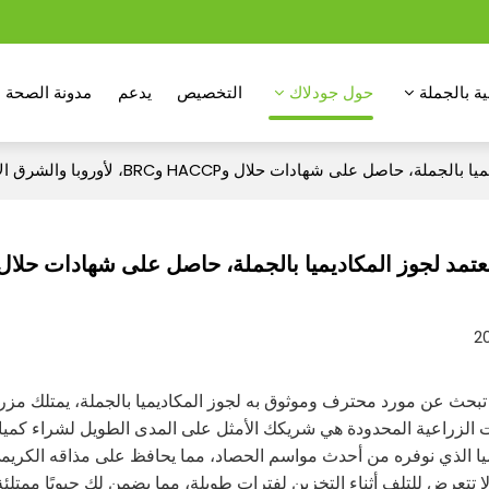
ة بالجملة
حول جودلاك
التخصيص
يدعم
مدونة الصحة
حاصل على شهادات حلال وHACCP وBRC، لأوروبا والشرق الأوسط
لجوز المكاديميا بالجملة، حاصل على شهادات حلال وHACCP وBRC، لأوروبا والشرق الأ
2
 تبحث عن مورد محترف وموثوق به لجوز المكاديميا بالجملة، يمتلك م
ت الزراعية المحدودة هي شريكك الأمثل على المدى الطويل لشراء كميا
يا الذي نوفره من أحدث مواسم الحصاد، مما يحافظ على مذاقه الكريمي ال
ا تتعرض للتلف أثناء التخزين لفترات طويلة، مما يضمن لك حبوبًا ممت