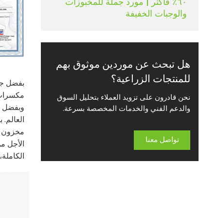
٦٠٪ فأكثر | مورد جملة للمخبوزات
والوجبات الخفيفة
هل تبحث عن موردين موثوق بهم
للمنتجات الزراعية؟
بفضل جود
مكسرات ا
نحن قادرون على تزويد العملاء بتحليل السوق
والدعم الفني والخدمات المخصصة بسرعة.
العالم. 
مخزون كا
تواصل معنا
الأجل من
الكاملة