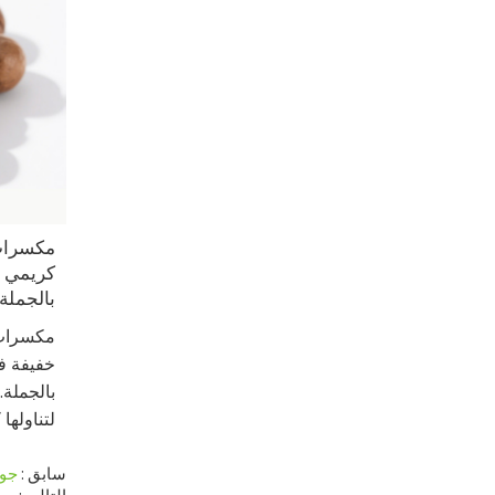
مكسرات 
كريمي و
بالجملة
مكسرات ا
خفيفة فا
بالجملة. 
لتناولها
سابق
جوز