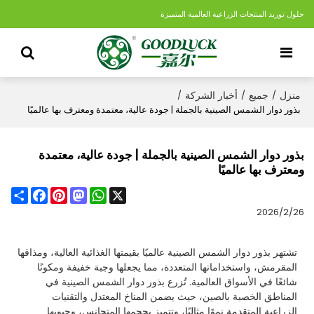
حلول توريد المنتجات الزراعية العالمية المتميزة
منزل
جميع
أخبار الشركة
/
/
/
بذور دوار الشمس الصينية بالجملة | جودة عالية، معتمدة ومعترف بها عالميًا
بذور دوار الشمس الصينية بالجملة | جودة عالية، معتمدة
ومعترف بها عالميًا
Share
Facebook
Pinterest
Mastodon
WhatsApp
X
2026/2/26
تشتهر بذور دوار الشمس الصينية عالميًا بقيمتها الغذائية العالية، ومذاقها
المقرمش، واستخداماتها المتعددة، مما يجعلها وجبة خفيفة ومكونًا
شائعًا في الأسواق العالمية. تُزرع بذور دوار الشمس الصينية في
المناطق الخصبة بالصين، حيث يضمن المناخ المعتدل والتقنيات
الزراعية المتقدمة نموًا مثاليًا، وتتميز بحجمها المتجانس، وحبوبها