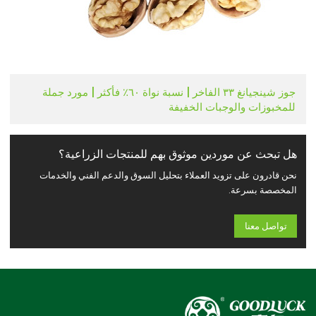
جوز شينجيانغ ٣٣ الفاخر | نسبة نواة ٦٠٪ فأكثر | مورد جملة
للمخبوزات والوجبات الخفيفة
هل تبحث عن موردين موثوق بهم للمنتجات الزراعية؟
نحن قادرون على تزويد العملاء بتحليل السوق والدعم الفني والخدمات
المخصصة بسرعة.
تواصل معنا