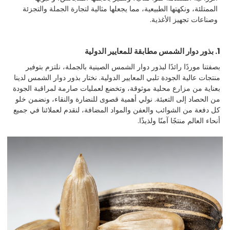
الممتلئة، ونكهتها الطبيعية، مما يجعلها مثالية لتجارة الجملة والتجزئة
وصناعات تجهيز الأغذية.
1. بذور دوار الشمس مطابقة للمعايير الدولية
بصفتنا موردًا رائدًا لبذور دوار الشمس الصينية بالجملة، نلتزم بتوفير
منتجات عالية الجودة تلبي المعايير الدولية. نختار بذور دوار الشمس لدينا
بعناية من مزارع محلية موثوقة، وتخضع لعمليات صارمة لمراقبة الجودة
من الحصاد إلى التعبئة. نولي أهمية قصوى للنضارة والنقاء، ونضمن خلو
كل دفعة من الشوائب والعفن والمواد المضافة، لنقدم لعملائنا في جميع
أنحاء العالم منتجًا آمنًا ولذيذًا.