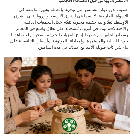
4. معترف بها من قبل الأصدقاء الأجانب
حظيت بذور دوار الشمس التي نوفرها بالجملة بشهرة واسعة في
الأسواق الخارجية، لا سيما في الشرق الأوسط وأوروبا. ففي الشرق
الأوسط، تُعدّ وجبة خفيفة محبوبة تُقدّم خلال التجمعات العائلية
والاحتفالات، بينما في أوروبا، تُستخدم على نطاق واسع في المخابز
ومصانع الحلويات وخطوط إنتاج الوجبات الخفيفة الصحية. وقد ساعدتنا
جودتنا العالية والمستمرة، وإمداداتنا الموثوقة، وأسعارنا التنافسية على
بناء شراكات طويلة الأمد مع عملائنا في هذه المناطق.