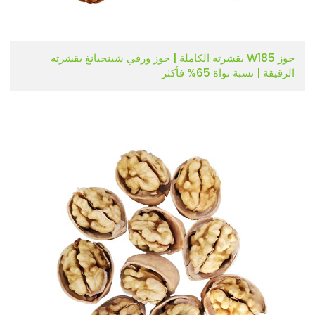
جوز W185 بقشرته الكاملة | جوز ورقي شينجيانغ بقشرته
الرقيقة | نسبة نواة 65% فأكثر