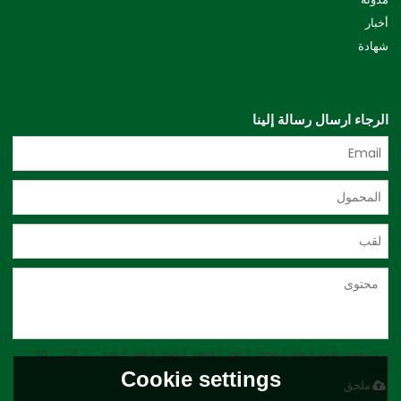
أخبار
شهادة
الرجاء ارسال رسالة إلينا
يدعم فقط .rar / .zip / .jpg / .png / .gif / .doc / .xls / .pdf ، بحد أقصى 20
ميجا
Cookie settings
ملحق