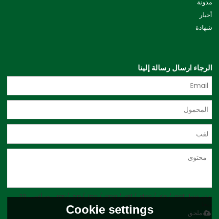
مدونة
أخبار
شهادة
الرجاء ارسال رسالة إلينا
يدعم فقط .rar / .zip / .jpg / .png / .gif / .doc / .xls / .pdf ، بحد أقصى 20
ميجا
Cookie settings
ملحق