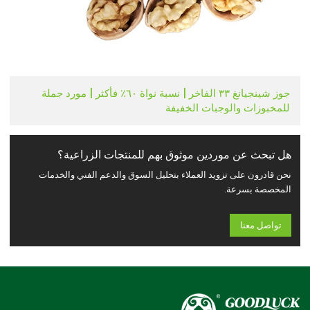
جوز شينجيانغ ٣٣ الفاخر | نسبة نواة ٦٠٪ فأكثر | مورد جملة
للمخبوزات والوجبات الخفيفة
هل تبحث عن موردين موثوق بهم للمنتجات الزراعية؟
نحن قادرون على تزويد العملاء بتحليل السوق والدعم الفني والخدمات
المخصصة بسرعة.
تواصل معنا