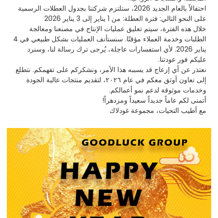
احتفالاً بالعام الجديد 2026، ستلتزم شركتنا بجدول العطلات الرسمية
على النحو التالي: فترة العطلة: من 1 يناير إلى 3 يناير 2026
خلال هذه الفترة، سيتم تعليق عمليات الإنتاج في مصنعنا ومعالجة
الطلبات وخدمة العملاء مؤقتًا. سنستأنف العمليات بشكل طبيعي في 4
يناير 2026. لأي استفسارات عاجلة، يُرجى ترك رسالة لنا، وسنرد
عليكم فور عودتنا.
نعتذر عن أي إزعاج قد يسببه هذا الأمر، ونشكركم على تفهمكم. نتطلع
إلى تعاون أوثق معكم في عام ٢٠٢٦، لتقديم منتجات عالية الجودة
وخدمات موثوقة لدعم نمو أعمالكم.
أتمنى لكم عاماً جديداً سعيداً ومزدهراً!
مع أطيب التحيات، مجموعة غودلاك