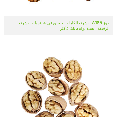
جوز W185 بقشرته الكاملة | جوز ورقي شينجيانغ بقشرته
الرقيقة | نسبة نواة 65% فأكثر