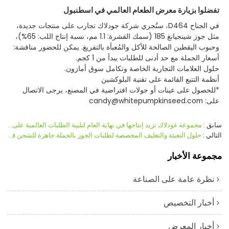
تفضلوا بزيارة معرض الطعام العالمي في اسطنبول
في الجناح D464، ستُجري شركة جودلاك تجارب على منتجات جديدة،
مثل جوز شينجيانغ 185 (سمك القشرة: 1.1 مم، نسبة إنتاج اللب: 65%)،
وحبوب اليقطين الصالحة للأكل والمُعبأة بالتفريغ. يمكن للحضور مناقشة:
أسعار الجملة مع حد أدنى للطلبات يبدأ من 1 كجم.
حلول العلامات التجارية الخاصة وتكامل سوق أمازون.
أنظمة التتبع القائمة على تقنية البلوكشين
*للحصول على عينات أو جولات افتراضية في المصنع، يرجى الاتصال
على: candy@whitepumpkinseed.com
سابق
مجموعة غودلاك تزيد إنتاجها في نهاية العام لتلبية الطلبات العالمية على المنتجات الزراعية المتميزة
التالي
حلول التعبئة والتغليف المخصصة لطلبات الجوز بالجملة جاهزة للشحن قريبًا
مجموعة الأخبار
نظرة عامة على الصناعة
أخبار التخصيص
أخبار المعرض