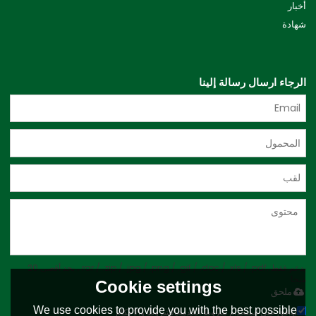
أخبار
شهادة
الرجاء ارسال رسالة إلينا
يدعم فقط .rar / .zip / .jpg / .png / .gif / .doc / .xls / .pdf ، بحد أقصى 20
ميجا
Cookie settings
ملحق
We use cookies to provide you with the best possible
توافق على استخدام شروط الخدمة,
الشروط والاحكام