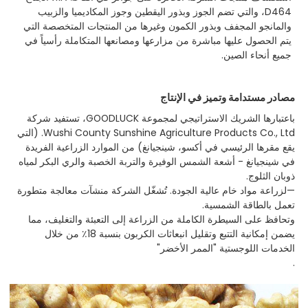
D464، والتي تضم الجوز وبذور اليقطين وجوز المكاديميا والزبيب
والمانجو المجفف وبذور الكمون وغيرها من المنتجات المتخصصة التي
يتم الحصول عليها مباشرة من مزارعها ومصانعها المتكاملة رأسياً في
جميع أنحاء الصين.
مصادر مستدامة وتميز في الإنتاج
باعتبارها الشريك الاستراتيجي لمجموعة GOODLUCK، تستفيد شركة
Wushi County Sunshine Agriculture Products Co., Ltd. (التي
يقع مقرها الرئيسي في أكسو، شينجيانغ) من الموارد الزراعية الفريدة
في شينجيانغ - أشعة الشمس الوفيرة والتربة الخصبة والري البكر لمياه
ذوبان الثلوج.
—لزراعة مواد خام عالية الجودة. تُشغّل الشركة منشآت معالجة متطورة
تعمل بالطاقة الشمسية.
وتحافظ على السيطرة الكاملة من الزراعة إلى التعبئة والتغليف، مما
يضمن إمكانية التتبع وتقليل انبعاثات الكربون بنسبة 18٪ من خلال
الخدمات اللوجستية "الممر الأخضر"
.