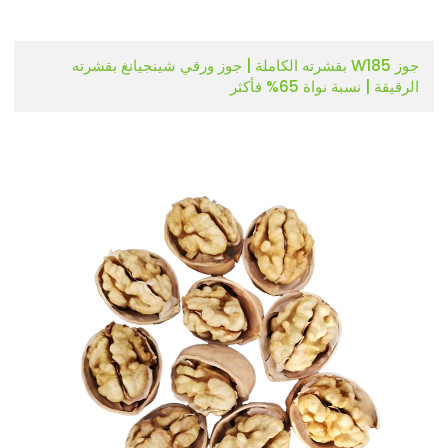
جوز W185 بقشرته الكاملة | جوز ورقي شينجيانغ بقشرته
الرقيقة | نسبة نواة 65% فأكثر