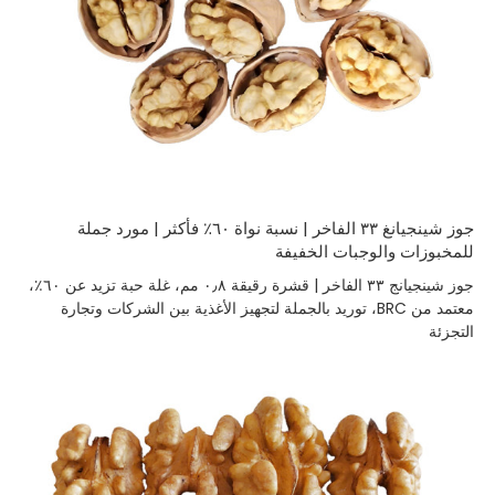
جوز شينجيانغ ٣٣ الفاخر | نسبة نواة ٦٠٪ فأكثر | مورد جملة
للمخبوزات والوجبات الخفيفة
جوز شينجيانج ٣٣ الفاخر | قشرة رقيقة ٠٫٨ مم، غلة حبة تزيد عن ٦٠٪،
معتمد من BRC، توريد بالجملة لتجهيز الأغذية بين الشركات وتجارة
التجزئة