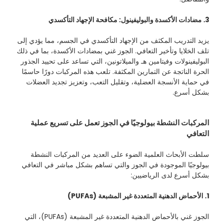
3. مضادات الأكسدة والبوليفينول: مكافحة الإجهاد التأكسدي
يزيد التدريب المكثف من الإجهاد التأكسدي في الجسم، مما يؤدي إلى
تلف الخلايا وتأخير التعافي. الجوز غني بمضادات الأكسدة، بما في ذلك
البوليفينولات وفيتامين هـ والميلاتونين، التي تساعد على تحييد الجذور
الحرة الناتجة عن التمارين المكثفة. تلعب هذه المركبات دورًا حاسمًا
في حماية الأنسجة العضلية، وتقليل التعب، وتعزيز تجديد العضلات
بشكل أسرع.
المركبات النشطة بيولوجيًا في الجوز تعمل على تسريع عملية
التعافي
سلطت الأبحاث العلمية الضوء على العديد من المركبات النشطة
بيولوجيًا الموجودة في الجوز والتي تساهم بشكل مباشر في التعافي
بشكل أسرع لدى الرياضيين:
1. الأحماض الدهنية المتعددة غير المشبعة (PUFAs)
الجوز غني بالأحماض الدهنية المتعددة غير المشبعة (PUFAs)، التي