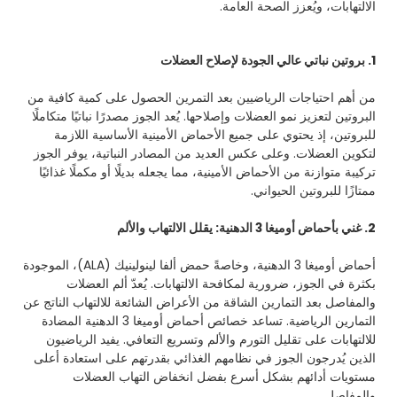
الالتهابات، ويُعزز الصحة العامة.
1. بروتين نباتي عالي الجودة لإصلاح العضلات
من أهم احتياجات الرياضيين بعد التمرين الحصول على كمية كافية من
البروتين لتعزيز نمو العضلات وإصلاحها. يُعد الجوز مصدرًا نباتيًا متكاملًا
للبروتين، إذ يحتوي على جميع الأحماض الأمينية الأساسية اللازمة
لتكوين العضلات. وعلى عكس العديد من المصادر النباتية، يوفر الجوز
تركيبة متوازنة من الأحماض الأمينية، مما يجعله بديلًا أو مكملًا غذائيًا
ممتازًا للبروتين الحيواني.
2. غني بأحماض أوميغا 3 الدهنية: يقلل الالتهاب والألم
أحماض أوميغا 3 الدهنية، وخاصةً حمض ألفا لينولينيك (ALA)، الموجودة
بكثرة في الجوز، ضرورية لمكافحة الالتهابات. يُعدّ ألم العضلات
والمفاصل بعد التمارين الشاقة من الأعراض الشائعة للالتهاب الناتج عن
التمارين الرياضية. تساعد خصائص أحماض أوميغا 3 الدهنية المضادة
للالتهابات على تقليل التورم والألم وتسريع التعافي. يفيد الرياضيون
الذين يُدرجون الجوز في نظامهم الغذائي بقدرتهم على استعادة أعلى
مستويات أدائهم بشكل أسرع بفضل انخفاض التهاب العضلات
والمفاصل.