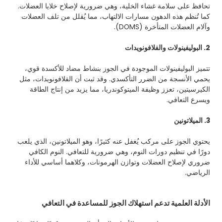
تحافظ على سلامة غشاء الخلية، وهي ضرورية لإصلاح خلايا العضلات.
كما تُنظم هذه الدهون مسارات الالتهاب، مما يُقلل من تلف العضلات
وآلام العضلات المتأخرة (DOMS).
2. البوليفينولات والفلافونويدات
تتميز البوليفينولات الموجودة في الجوز بنشاط مضاد للأكسدة قوي،
يحمي الأنسجة من الضرر التأكسدي. وقد ثبت أن الفلافونويدات، مثل
الكيرسيتين، تعزز وظيفة الميتوكوندريا، مما يزيد من إنتاج الطاقة
ويسرع التعافي.
3. الميلاتونين
يحتوي الجوز على مركب يُغفل عنه كثيرًا، وهو الميلاتونين، الذي يلعب
دورًا في تنظيم دورات النوم، وهي ضرورية للتعافي. النوم الكافي
ضروري لإصلاح العضلات وتوازن الهرمونات، وكلاهما أساسي للأداء
الرياضي.
الأدلة العلمية تدعم استهلاك الجوز للمساعدة في التعافي