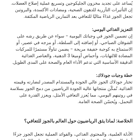
يُساعد على تجديد مخزون الجليكوجين وتسريع عملية إصلاح العضلات.
إن التأثيرات التآزرية للدهون الصحية، ومضادات الأكسدة، والبروتين
تجعل الجوز غذاءً مثاليًا للتعافي بعد التمارين الرياضية المكثفة.
التعزيز الغذائي اليومي:
إن تضمين الجوز في وجباتك اليومية - سواء عن طريق رشه على
الشوفان الصباحي، أو إضافته إلى السلطة، أو مزجه في عصير، أو
الاستمتاع به كوجبة خفيفة مريحة - يضمن تناولًا مستمرًا للمركبات
المضادة للالتهابات، وأحماض أوميغا 3 الدهنية، والعناصر الغذائية
الدقيقة الأساسية التي تدعم الأداء العام والصحة على المدى الطويل.
خطة وجبات جودلاك:
تختار جودلاك الجوز عالي الجودة والمستدام المصدر لنضارته وقيمته
الغذائية. تُمكّن منتجاتها عالية الجودة الرياضيين من دمج الجوز بسلاسة
في روتينهم اليومي، مما يُعزز التعافي الأمثل، ويعزز القدرة على
التحمل، ويُحسّن الصحة العامة.
الخلاصة: لماذا يثق الرياضيون حول العالم بالجوز للتعافي؟
الأدلة العلمية، والمحتوى الغذائي، والفوائد العملية تجعل الجوز جزءًا