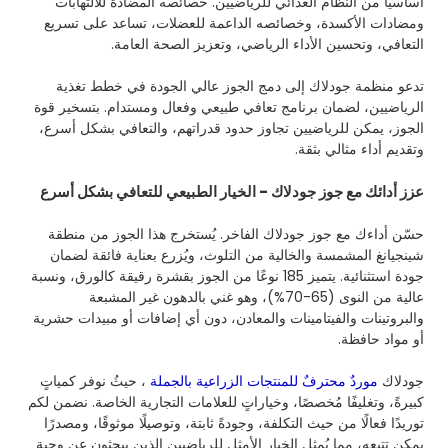
أساسيًا من النظام الغذائي للرياضيين. خصائصه المضادة للالتهابات
ومضادات الأكسدة، وخصائصه الداعمة للعضلات، تساعد على تسريع
التعافي، وتحسين الأداء الرياضي، وتعزيز الصحة العامة.
تدعو منظمة جودلاك إلى دمج الجوز عالي الجودة في خطط تغذية
الرياضيين، لضمان برنامج تعافي طبيعي وفعال ومستدام. بتسخير قوة
الجوز، يمكن للرياضيين تجاوز حدود قدراتهم، والتعافي بشكل أسرع،
وتقديم أداء مثالي بثقة.
عزز أدائك مع جوز جودلاك - الخيار الطبيعي للتعافي بشكل أسرع
حسّن أداءك مع جوز جودلاك الفاخر. يُستخرج هذا الجوز من منطقة
شينجيانغ المشمسة والخالية من التلوث، ويُزرع بعناية فائقة لضمان
جودة استثنائية. يتميز 185 نوعًا من الجوز بقشرة رقيقة كالورق، ونسبة
عالية من النوى (65-70%)، وهو غني بالدهون غير المشبعة
والبروتينات والفيتامينات والمعادن، دون أي إضافات أو مبيدات حشرية
أو مواد حافظة.
جودلاك
موردٌ محترفٌ للمنتجات الزراعية بالجملة
، حيثُ نوفر كمياتٍ
كبيرةً، وتغليفًا مُخصصًا، وخياراتٍ للعلامات التجارية الخاصة. نضمن لكم
توريدًا فعالًا من حيث التكلفة، وجودةً ثابتة، وتوصيلًا موثوقًا، ومصدرًا
يمكن تتبعه، مما يُمثل الخيار الأمثل للرياضيين الذين يبحثون عن وجبة