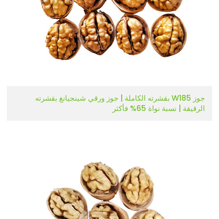
جوز W185 بقشرته الكاملة | جوز ورقي شينجيانغ بقشرته
الرقيقة | نسبة نواة 65% فأكثر