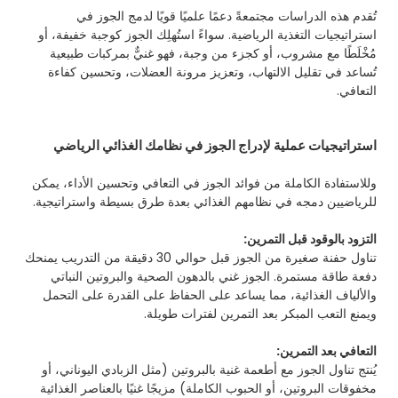
تُقدم هذه الدراسات مجتمعةً دعمًا علميًا قويًا لدمج الجوز في
استراتيجيات التغذية الرياضية. سواءً استُهلِك الجوز كوجبة خفيفة، أو
مُخْلَطًا مع مشروب، أو كجزء من وجبة، فهو غنيٌّ بمركبات طبيعية
تُساعد في تقليل الالتهاب، وتعزيز مرونة العضلات، وتحسين كفاءة
التعافي.
استراتيجيات عملية لإدراج الجوز في نظامك الغذائي الرياضي
وللاستفادة الكاملة من فوائد الجوز في التعافي وتحسين الأداء، يمكن
للرياضيين دمجه في نظامهم الغذائي بعدة طرق بسيطة واستراتيجية.
التزود بالوقود قبل التمرين:
تناول حفنة صغيرة من الجوز قبل حوالي 30 دقيقة من التدريب يمنحك
دفعة طاقة مستمرة. الجوز غني بالدهون الصحية والبروتين النباتي
والألياف الغذائية، مما يساعد على الحفاظ على القدرة على التحمل
ويمنع التعب المبكر بعد التمرين لفترات طويلة.
التعافي بعد التمرين:
يُنتج تناول الجوز مع أطعمة غنية بالبروتين (مثل الزبادي اليوناني، أو
مخفوقات البروتين، أو الحبوب الكاملة) مزيجًا غنيًا بالعناصر الغذائية