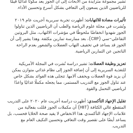
تشير مجموعة متزايدة من الأبحاث إلى أن الجوز يعد مكونًا غذائيًا قيمًا
للرياضيين الذين يسعون إلى التعافي بشكل أسرع وتحسين الأداء.
تأثيرات مضادة للالتهابات:
أظهرت تجربة سريرية أجريت عام ٢٠١٩
ونُشرت في مجلة علوم الرياضة والطب أن الرياضيين الذين تناولوا
الجوز شهدوا انخفاضًا ملحوظًا في مؤشرات الالتهاب، مثل البروتين
التفاعلي-سي (CRP)، بعد ممارسة تمارين مكثفة. وهذا يشير إلى أن
الجوز قد يساعد في تخفيف التهاب العضلات والشعور بعدم الراحة
الناتجين عن التمارين الرياضية.
تعزيز وظيفة العضلات:
تشير دراسة نُشرت في المجلة الأمريكية
للتغذية السريرية إلى أن إضافة الجوز إلى نظام غذائي متوازن يمكن
أن يزيد قوة العضلات ويخفف آلامها. تتجلى هذه الفوائد بشكل خاص
عند تناول الجوز مع التدريب المستمر، مما يجعله مكملًا غذائيًا واعدًا
لرياضيي التحمل والقوة.
تقليل الإجهاد التأكسدي:
أظهرت دراسة أجريت عام ٢٠٢٠ على التدريب
المتقطع عالي الكثافة (HIIT) أن مكملات الجوز قللت بفعالية من
علامات الإجهاد التأكسدي. هذا الانخفاض لا يفيد صحة الخلايا فحسب، بل
يساعد أيضًا على تقصير وقت التعافي وتحسين التكيف العام مع
التدريب.