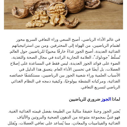
في عالم الأداء الرياضي، أصبح السعي وراء التعافي السريع محور
اهتمام الرياضيين، من الهواة إلى المحترفين. ومن بين استراتيجياتهم
الغذائية العديدة، أصبح الجوز غذاءً خارقًا محبوبًا للرياضيين حول العالم.
تُسلّط "جودلوك"، العلامة التجارية الرائدة في مجال الصحة والتغذية،
الضوء على فوائد الجوز العديدة، ليس فقط في المساعدة على إصلاح
العضلات، بل أيضًا في تحسين الأداء العام. يتعمق هذا الدليل في
الأسباب العلمية وراء شعبية الجوز بين الرياضيين، مستكشفًا خصائصه
الغذائية، ومركباته النشطة بيولوجيًا، وكيفية دمجه في النظام الغذائي
الرياضي لتسريع التعافي.
لماذا
الجوز
ضروري للرياضيين
يُعتبر الجوز وجبةً خفيفةً مثاليةً من الطبيعة بفضل قيمته الغذائية الغنية.
فهو غنيٌّ بمجموعة متنوعة من الدهون الصحية والبروتين والألياف
الغذائية والفيتامينات والمعادن، مما يُساعد على تعافي العضلات، ويُقلل