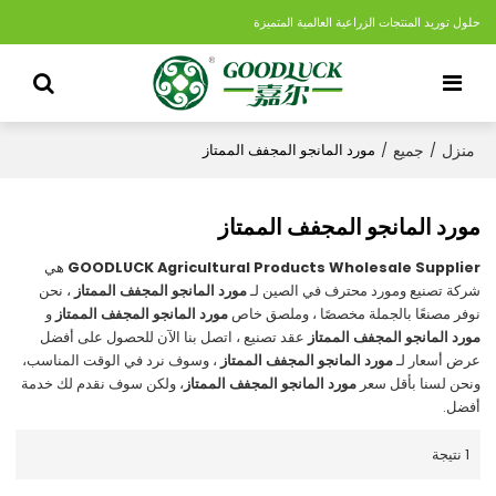
حلول توريد المنتجات الزراعية العالمية المتميزة
منزل
جميع
/
/
مورد المانجو المجفف الممتاز
مورد المانجو المجفف الممتاز
GOODLUCK Agricultural Products Wholesale Supplier
هي
شركة تصنيع ومورد محترف في الصين لـ
مورد المانجو المجفف الممتاز
، نحن
نوفر مصنعًا بالجملة مخصصًا ، وملصق خاص
مورد المانجو المجفف الممتاز
و
مورد المانجو المجفف الممتاز
عقد تصنيع ، اتصل بنا الآن للحصول على أفضل
عرض أسعار لـ
مورد المانجو المجفف الممتاز
، وسوف نرد في الوقت المناسب،
ونحن لسنا بأقل سعر
مورد المانجو المجفف الممتاز
، ولكن سوف نقدم لك خدمة
أفضل.
1 نتيجة