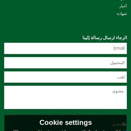
أخبار
شهادة
الرجاء ارسال رسالة إلينا
يدعم فقط .rar / .zip / .jpg / .png / .gif / .doc / .xls / .pdf ، بحد أقصى 20
ميجا
Cookie settings
ملحق