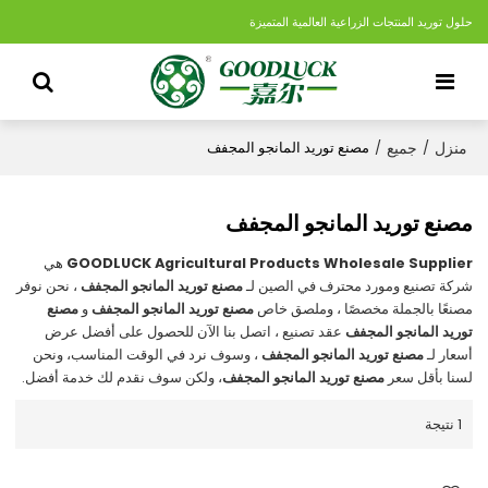
حلول توريد المنتجات الزراعية العالمية المتميزة
منزل
جميع
/
/
مصنع توريد المانجو المجفف
مصنع توريد المانجو المجفف
GOODLUCK Agricultural Products Wholesale Supplier
هي
شركة تصنيع ومورد محترف في الصين لـ
مصنع توريد المانجو المجفف
، نحن نوفر
مصنعًا بالجملة مخصصًا ، وملصق خاص
مصنع توريد المانجو المجفف
و
مصنع
توريد المانجو المجفف
عقد تصنيع ، اتصل بنا الآن للحصول على أفضل عرض
أسعار لـ
مصنع توريد المانجو المجفف
، وسوف نرد في الوقت المناسب، ونحن
لسنا بأقل سعر
مصنع توريد المانجو المجفف
، ولكن سوف نقدم لك خدمة أفضل.
1 نتيجة