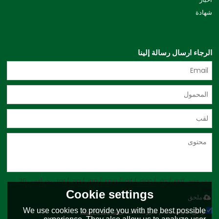
شهادة
الرجاء ارسال رسالة إلينا
يدعم فقط .rar / .zip / .jpg / .png / .gif / .doc / .xls / .pdf ، بحد أقصى 20
ميجا
Cookie settings
ملحق
We use cookies to provide you with the best possible
توافق على استخدام شروط الخدمة,
الشروط والاحكام