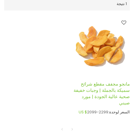
1 نتيجة
مانجو مجفف مقطع شرائح
سميكة بالجملة | وجبات خفيفة
صحية عالية الجودة | مورد
صيني
السعر لوحدة:
2099-2299
US $