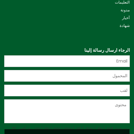
التعليمات
مدونة
أخبار
شهادة
الرجاء ارسال رسالة إلينا
يدعم فقط .rar / .zip / .jpg / .png / .gif / .doc / .xls / .pdf ، بحد أقصى 20
ميجا