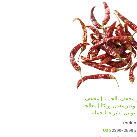
 مجفف بالجملة | مجفف
ير معدل وراثيًا | معالجة
لتوابل | شراء بالجملة
metric
:
2399-2599
US $