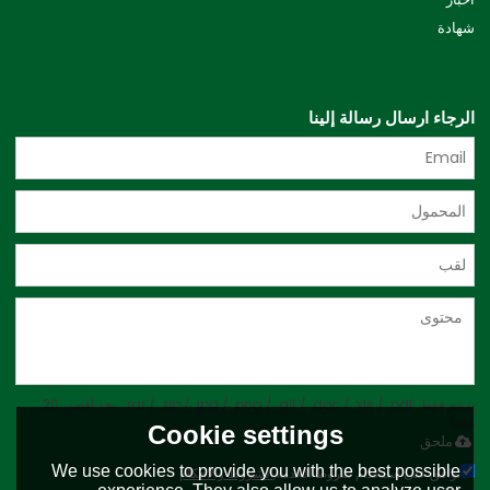
شهادة
الرجاء ارسال رسالة إلينا
يدعم فقط .rar / .zip / .jpg / .png / .gif / .doc / .xls / .pdf ، بحد أقصى 20
ميجا
Cookie settings
ملحق
We use cookies to provide you with the best possible
توافق على استخدام شروط الخدمة,
الشروط والاحكام