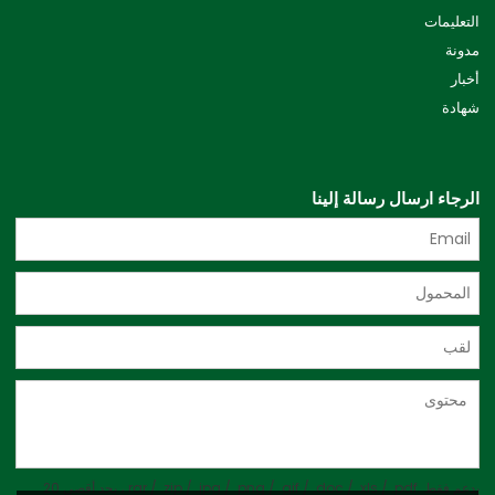
التعليمات
مدونة
أخبار
شهادة
الرجاء ارسال رسالة إلينا
يدعم فقط .rar / .zip / .jpg / .png / .gif / .doc / .xls / .pdf ، بحد أقصى 20